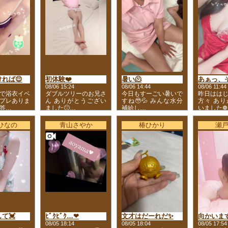
れば😌
初体験❤️
暑い🫠
08/06 15:24
08/06 14:44
08/06 11:44
で浴衣イベ
ダブルツリーのお兄さ
今日もすーごい暑いで
昨日はは
プレありま
ん ありがとうござい
すね🥹💦 みんな水分
方々 あ
答…
ました🙂…
補給し…
いました❁
ひなの
青山さやか
椿ひかり
瀬
て💓
ﾋﾞｸﾋﾞｸ…❤
文才はだーれだ✨
向かいます
08/05 18:14
08/05 18:04
08/05 17:54