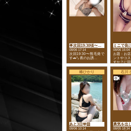
🌟次回19:30頃〜熊毛発
ミニで良け
08/06 17:14
08/06 16:04
次回19:30〜熊毛発で
お題：お店
す🚗³₃ 夜のお誘…
ントやコス
すか？に回
椿ひかり
石川 
あと3日🫶🏻
勇気を出し
08/06 10:14
08/05 18:34