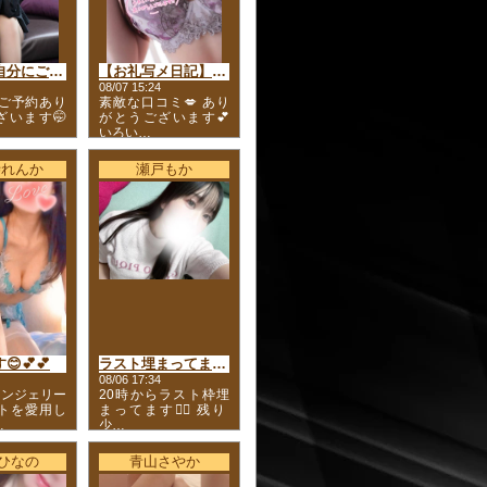
頑張った自分にご褒美😘
【お礼写メ日記】居心地の良さと優しさに包まれた、とても素敵な時間🤍
08/07 15:24
 ご予約あり
素敵な口コミ💋 あり
ざいます🤭
がとうございます💕
いろい…
寺れんか
瀬戸もか
💕💕
ラスト埋まってます🈵
08/06 17:34
ランジェリー
20時からラスト枠埋
ートを愛用し
まってます🙇‍♀️ 残り
…
少…
 ひなの
青山さやか