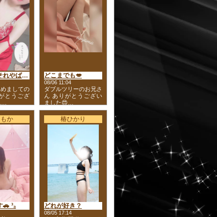
あぁっ、それやばいっ、、💓
どこまでも💋
08/06 11:04
じめましての
ダブルツリーのお兄さ
りがとうござ
ん ありがとうござい
.…
ました😍…
戸もか
椿ひかり
 ³₃
どれが好き？
08/05 17:14