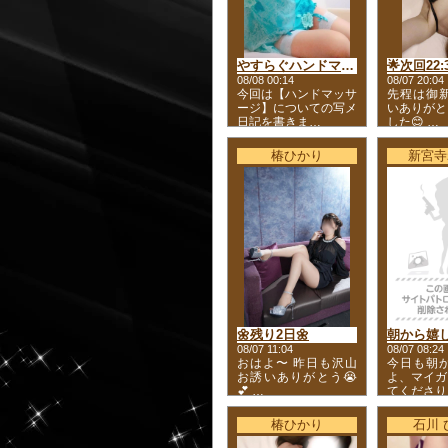
やすらぐハンドマッサージ💕💕
08/08 00:14
08/07 20:04
今回は【ハンドマッサ
先程は御新
ージ】についての写メ
いありがと
日記を書きま…
した😊 …
椿ひかり
新宮寺
🌼残り2日🌼
朝から嬉しい
08/07 11:04
08/07 08:24
おはよ〜 昨日も沢山
今日も朝か
お誘いありがとう😭
よ、マイガ
💕 …
てくださり
椿ひかり
石川 