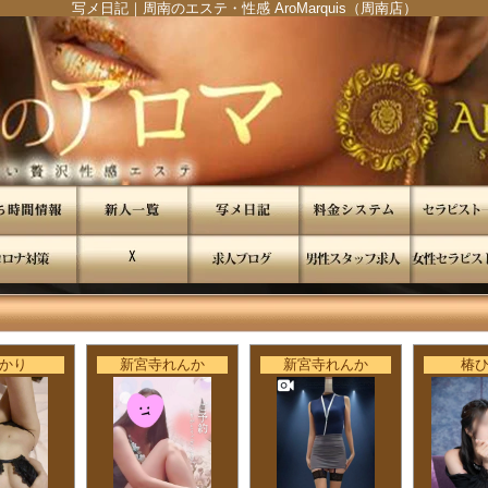
写メ日記｜周南のエステ・性感 AroMarquis（周南店）
"
"
かり
新宮寺れんか
新宮寺れんか
椿