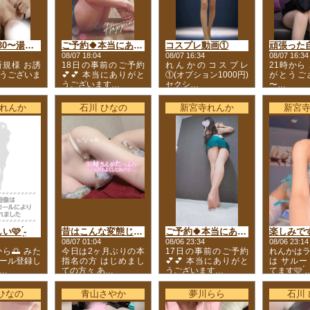
🌟次回22:30〜湯田方面発
ご予約🍀本当にありがとうございます💕💕
コスプレ動画①
08/07 18:04
08/07 16:34
08/07 16:34
規様 お誘
18日の事前のご予約
れんかのコスプレ
21時から
うございま
💕💕 本当にありがと
①(オプション1000円)
がとうご
うございます…
セクシ…
〜…
れんか
石川 ひなの
新宮寺れんか
新宮
 ̖́-
昔はこんな変態じゃなかったのに💓
ご予約🍀本当にありがとうございます💕💕
楽しみです
08/07 01:04
08/06 23:34
08/06 23:14
ら🌅 みた
今日は2ヶ月ぶりの本
17日の事前のご予約
れんかは
ール登録し
指名の方 はじめまし
💕💕 本当にありがと
は サル
…
ての方々 あ…
うございます…
てます🩷 ́
ひなの
青山さやか
夢川らら
石川