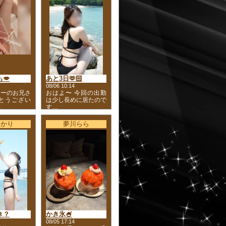
💋
あと3日🫶🏻
08/06 10:14
リーのお兄さ
おはよ〜 今回の出勤
がとうござい
は少し長めに居たので
…
す…
ひかり
夢川らら
き？
かき氷🍧
08/05 17:14