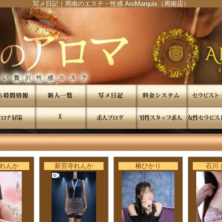
写メ日記｜周南のエステ・性感 AroMarquis（周南店）
"
"
れんか
新宮寺れんか
椿ひかり
石川