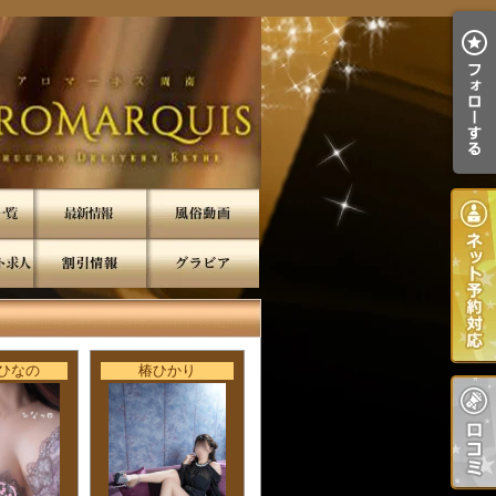
 ひなの
椿ひかり