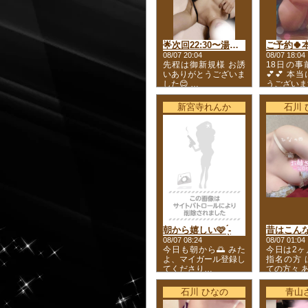
🌟次回22:30〜湯田方面発
08/07 20:04
08/07 18:04
先程は御新規様 お誘
18日の事
いありがとうございま
💕💕 本
した😊 …
うございま
新宮寺れんか
石川 
朝から嬉しい🩷 ̖́-
08/07 08:24
08/07 01:04
今日も朝から🌅 みた
今日は2ヶ
よ、マイガール登録し
指名の方 
てくださり…
ての方々 
石川 ひなの
青山