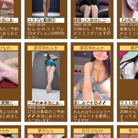
ご予約🍀本当にありがとうございます💕💕
コスプレ動画①
頑張った自分にご褒美😘
08/07 16:34
08/07 16:34
08/07 15:24
前のご予約
れんかのコスプレ
21時から ご予約あり
素敵な口コ
当にありがと
①(オプション1000円)
がとうございます🤭
がとうご
す…
セクシ…
〜…
いろい…
ひなの
新宮寺れんか
新宮寺れんか
瀬
昔はこんな変態じゃなかったのに💓
ご予約🍀本当にありがとうございます💕💕
楽しみです😊💕💕
08/06 23:34
08/06 23:14
08/06 17:34
月ぶりの本
17日の事前のご予約
れんかはランジェリー
20時か
はじめまし
💕💕 本当にありがと
は サルートを愛用し
まってます
あ…
うございます…
てます🩷 ́…
少…
さやか
夢川らら
石川 ひなの
青山