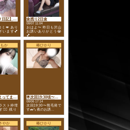
【お礼写メ日記】居心地の良さと優しさに包まれた、とても素敵な時間🤍
🌼残り2日🌼
08/07 11:04
ミ💋 あり
おはよ〜 昨日も沢山
ざいます💕
お誘いありがとう😭
💕 …
戸もか
椿ひかり
ラスト埋まってます🈵
🌟次回19:30頃〜熊毛発
08/06 17:14
らラスト枠埋
次回19:30〜熊毛発で
‍♀️ 残り
す🚗³₃ 夜のお誘…
さやか
椿ひかり