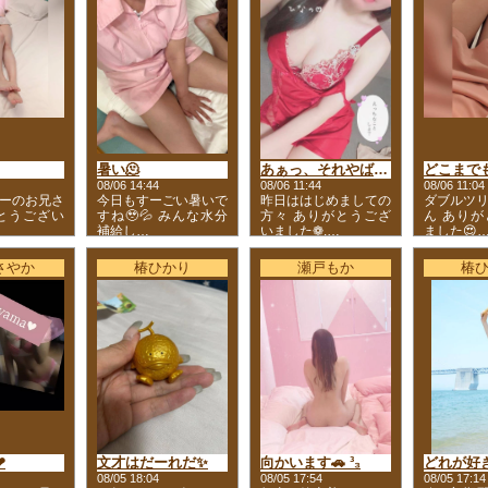
暑い🫠
あぁっ、それやばいっ、、💓
どこまでも
08/06 14:44
08/06 11:44
08/06 11:04
ーのお兄さ
今日もすーごい暑いで
昨日ははじめましての
ダブルツ
とうござい
すね🥹💦 みんな水分
方々 ありがとうござ
ん あり
補給し…
いました❁.…
ました😍
さやか
椿ひかり
瀬戸もか
椿
❤
文才はだーれだ✨
向かいます🚗 ³₃
どれが好
08/05 18:04
08/05 17:54
08/05 17:14