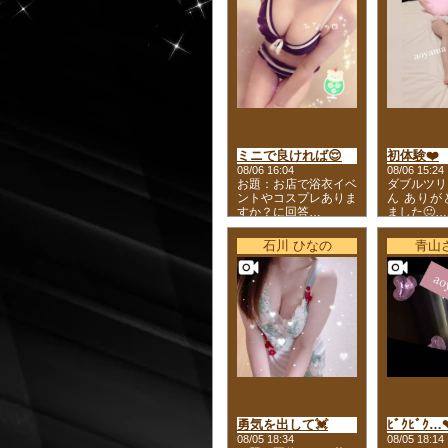
ミニで良ければ😌
初体験❤️
08/06 16:04
08/06 15:24
お題：お店で浴衣イベ
ダブルツリ
ントやコスプレありま
ん ありが
すか？に回答…
ました🙂…
石川 ひなの
青山
勇気を出して💓
ﾋﾞｸﾋﾞｸ…
08/05 18:34
08/05 18:14