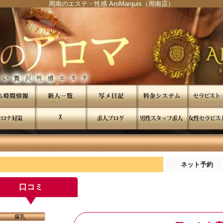
周南のエステ・性感 AroMarquis（周南店）
"
"
ネット予約
口コミ
爆乳