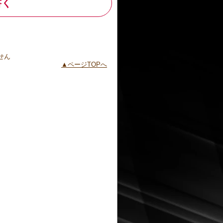
書く
せん
ページTOPへ