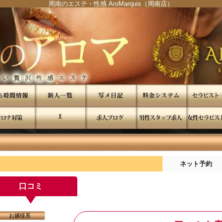
周南のエステ・性感 AroMarquis（周南店）
"
"
ネット予約
口コミ
お嬢様系