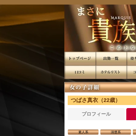
つばさ真衣（22歳）
プロフィール
素人系
清楚系