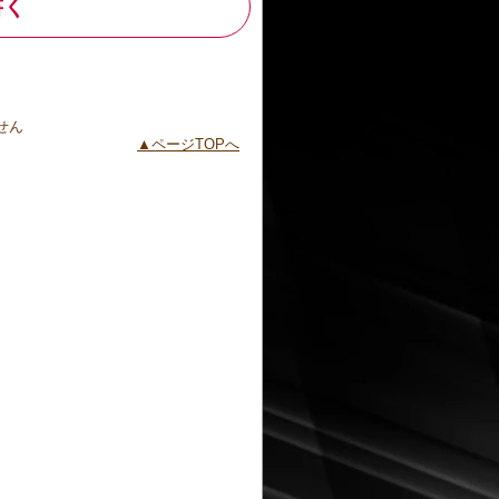
書く
せん
ページTOPへ