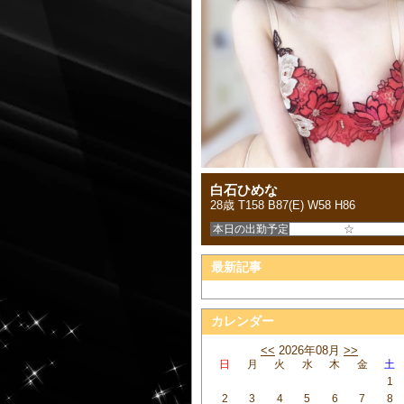
白石ひめな
28歳 T158 B87(E) W58 H86
本日の出勤予定
☆
最新記事
カレンダー
<<
2026年08月
>>
日
月
火
水
木
金
土
1
2
3
4
5
6
7
8