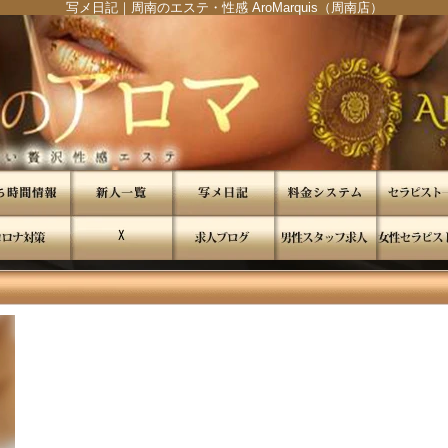
写メ日記｜周南のエステ・性感 AroMarquis（周南店）
"
"