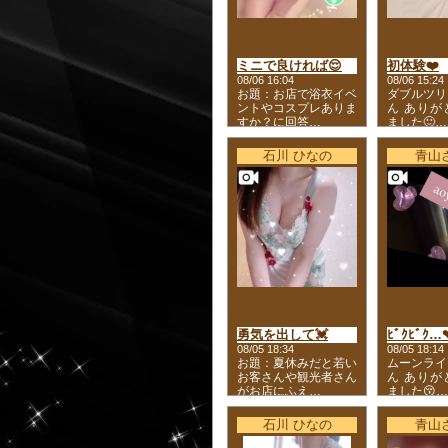
ミニで良ければ😌
初体験❤️
08/06 16:04
08/06 15:24
お題：お店で浴衣イベ
ダブルツリ
ントやコスプレありま
ん ありが
すか？に回答…
ました🙂…
石川 ひなの
青山
勇気を出して💓
ﾋﾞｸﾋﾞｸ…
08/05 18:34
08/05 18:14
お題：夏休みだと若い
ムーンライ
お客さんや観光者さん
ん ありが
がお店にふえ…
ました😚…
石川 ひなの
青山