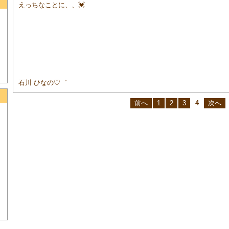
えっちなことに、、💓
石川 ひなの♡゛
前へ
1
2
3
4
次へ