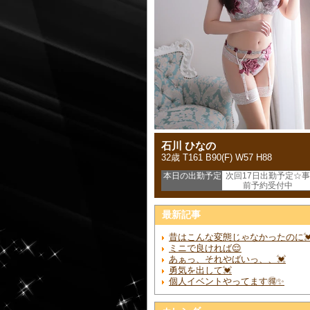
石川 ひなの
32歳 T161 B90(F) W57 H88
本日の出勤予定
次回17日出勤予定☆事
前予約受付中
最新記事
昔はこんな変態じゃなかったのに
ミニで良ければ😌
あぁっ、それやばいっ、、💓
勇気を出して💓
個人イベントやってます🉐✨