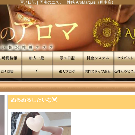
写メ日記｜周南のエステ・性感 AroMarquis（周南店）
"
"
ぬるぬるしたいな💓