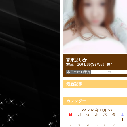
香東まいか
30歳 T166 B89(G) W59 H87
本日の出勤予定
☆
最新記事
カレンダー
<<
2025年11月
>>
日
月
火
水
木
金
土
1
2
3
4
5
6
7
8