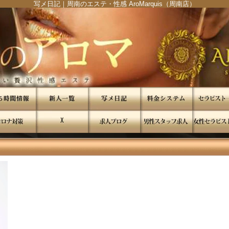
写メ日記｜周南のエステ・性感 AroMarquis（周南店）
"
"