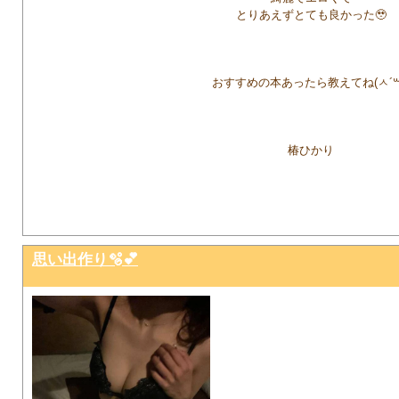
とりあえずとても良かった🥹
おすすめの本あったら教えてね(ㅅ´꒳`
椿ひかり
思い出作り🫧💕