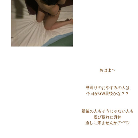
おはよ〜
暦通りのおやすみの人は
今日がGW最後かな？？
最後の人もそうじゃない人も
遊び疲れた身体
癒しに来ませんか(*ˊᵕˋ*♡