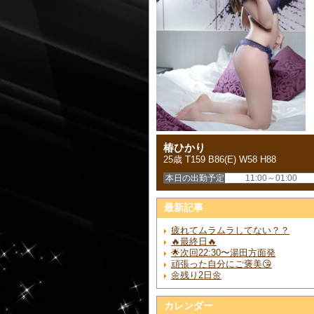
椿ひかり
25歳 T159 B86(E) W58 H88
本日の出勤予定
11:00～01:00
最新記事
疲れてムラムラしてない？？
🔥最終日🔥
🌟次回22:30〜湯田方面発
頑張った自分にご褒美😘
🌼残り2日🌼
カレンダー