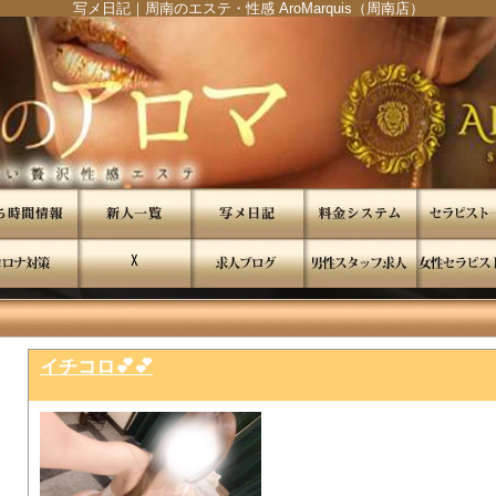
写メ日記｜周南のエステ・性感 AroMarquis（周南店）
"
"
イチコロ💕💕